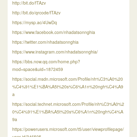
http://bit.do/fTAzv
http://bit.do/qrcode/fTAzv
https://mysp.ac/4UwDq
https://www.facebook.com/nhadatsonnghia
https://twitter.com/nhadatsonnghia
https://www.instagram.com/nhadatsonnghia/
https://bbs.now.qq.com/home.php?
mod=space&uid=1872459
https://social.msdn.microsoft.com/Profile/nh%C3%A0%20
%C4%91%E1%BA%A5t%20s%C6%A1n%20ngh%C4%A9
a
https://social.technet.microsoft.com/Profile/nh%C3%A0%2
0%C4%91%E1%BA%A5t%20s%C6%A1n%20ngh%C4%A
9a
https://powerusers.microsoft.com/t5/user/viewprofilepage/
user-id/346505