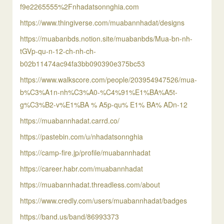
f9e2265555%2Fnhadatsonnghia.com
https://www.thingiverse.com/muabannhadat/designs
https://muabanbds.notion.site/muabanbds/Mua-bn-nh-
tGVp-qu-n-12-ch-nh-ch-
b02b11474ac94fa3bb090390e375bc53
https://www.walkscore.com/people/203954947526/mua-
b%C3%A1n-nh%C3%A0-%C4%91%E1%BA%A5t-
g%C3%B2-v%E1%BA % A5p-qu% E1% BA% ADn-12
https://muabannhadat.carrd.co/
https://pastebin.com/u/nhadatsonnghia
https://camp-fire.jp/profile/muabannhadat
https://career.habr.com/muabannhadat
https://muabannhadat.threadless.com/about
https://www.credly.com/users/muabannhadat/badges
https://band.us/band/86993373