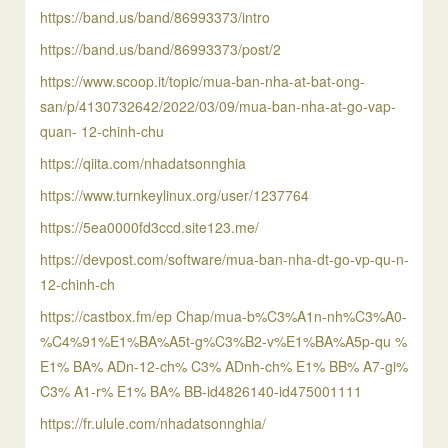
https://band.us/band/86993373/intro
https://band.us/band/86993373/post/2
https://www.scoop.it/topic/mua-ban-nha-at-bat-ong-
san/p/4130732642/2022/03/09/mua-ban-nha-at-go-vap-
quan- 12-chinh-chu
https://qiita.com/nhadatsonnghia
https://www.turnkeylinux.org/user/1237764
https://5ea0000fd3ccd.site123.me/
https://devpost.com/software/mua-ban-nha-dt-go-vp-qu-n-
12-chinh-ch
https://castbox.fm/ep Chap/mua-b%C3%A1n-nh%C3%A0-
%C4%91%E1%BA%A5t-g%C3%B2-v%E1%BA%A5p-qu %
E1% BA% ADn-12-ch% C3% ADnh-ch% E1% BB% A7-gi%
C3% A1-r% E1% BA% BB-id4826140-id475001111
https://fr.ulule.com/nhadatsonnghia/