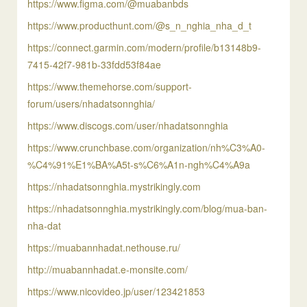
https://www.figma.com/@muabanbds
https://www.producthunt.com/@s_n_nghia_nha_d_t
https://connect.garmin.com/modern/profile/b13148b9-
7415-42f7-981b-33fdd53f84ae
https://www.themehorse.com/support-
forum/users/nhadatsonnghia/
https://www.discogs.com/user/nhadatsonnghia
https://www.crunchbase.com/organization/nh%C3%A0-
%C4%91%E1%BA%A5t-s%C6%A1n-ngh%C4%A9a
https://nhadatsonnghia.mystrikingly.com
https://nhadatsonnghia.mystrikingly.com/blog/mua-ban-
nha-dat
https://muabannhadat.nethouse.ru/
http://muabannhadat.e-monsite.com/
https://www.nicovideo.jp/user/123421853