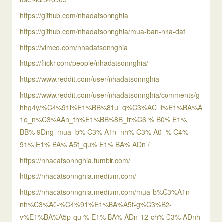
https://github.com/nhadatsonnghia
https://github.com/nhadatsonnghia/mua-ban-nha-dat
https://vimeo.com/nhadatsonnghia
https://flickr.com/people/nhadatsonnghia/
https://www.reddit.com/user/nhadatsonnghia
https://www.reddit.com/user/nhadatsonnghia/comments/g
hhg4y/%C4%91i%E1%BB%81u_g%C3%AC_t%E1%BA%A
1o_n%C3%AAn_th%E1%BB%8B_tr%C6 % B0% E1%
BB% 9Dng_mua_b% C3% A1n_nh% C3% A0_% C4%
91% E1% BA% A5t_qu% E1% BA% ADn /
https://nhadatsonnghia.tumblr.com/
https://nhadatsonnghia.medium.com/
https://nhadatsonnghia.medium.com/mua-b%C3%A1n-
nh%C3%A0-%C4%91%E1%BA%A5t-g%C3%B2-
v%E1%BA%A5p-qu % E1% BA% ADn-12-ch% C3% ADnh-