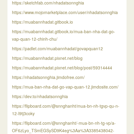
https://sketchfab.com/nhadatsonnghia
https://www.mojomarketplace.com/user/nhadatsonnghia
https://muabannhadat.gitbook.io
https://muabannhadat.gitbook.io/mua-ban-nha-dat-go-
vap-quan-12-chinh-chu/
https://padlet.com/muabannhadat/govapquan12
https://muabannhadat.pixnet.net/blog
https://muabannhadat.pixnet.net/blog/post/59314444
https://nhadatsonnghia.jimdofree.com/
https://mua-ban-nha-dat-go-vap-quan-12.jimdosite.com/
https://dev.to/nhadatsonnghia
https://flipboard.com/@snnghanht/mua-bn-nh-tgvp-qu-n-
12-l9tj3coky
https://flipboard.com/@snnghanht/-mua-bn-nh-tg-vp/a-
OF6zLyo_TSmEGSySD9K4eg%3Aa%3A3385438042-